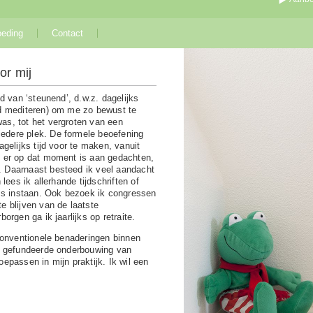
oeding
Contact
or mij
d van ‘steunend’, d.w.z. dagelijks
ld mediteren) om me zo bewust te
as, tot het vergroten van een
edere plek. De formele beoefening
agelijks tijd voor te maken, vanuit
t er op dat moment is aan gedachten,
 Daarnaast besteed ik veel aandacht
lees ik allerhande tijdschriften of
ess instaan. Ook bezoek ik congressen
e blijven van de laatste
orgen ga ik jaarlijks op retraite.
nconventionele benaderingen binnen
ed gefundeerde onderbouwing van
epassen in mijn praktijk. Ik wil een