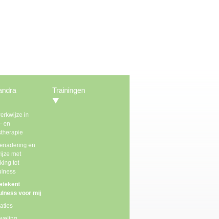
andra
Trainingen
erkwijze in
e- en
stherapie
benadering en
ijze met
king tot
ulness
etekent
ulness voor mij
aties
veling