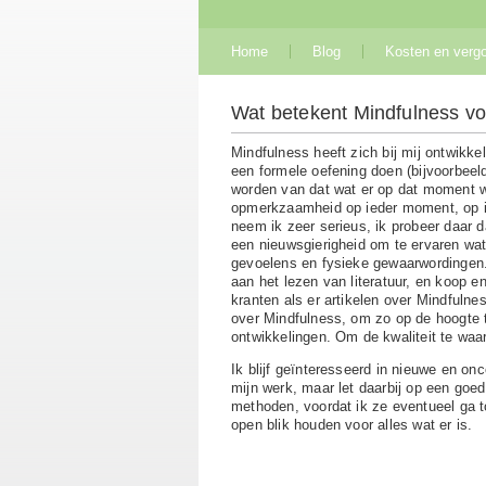
Home
Blog
Kosten en verg
Wat betekent Mindfulness vo
Mindfulness heeft zich bij mij ontwikkel
een formele oefening doen (bijvoorbee
worden van dat wat er op dat moment w
opmerkzaamheid op ieder moment, op i
neem ik zeer serieus, ik probeer daar d
een nieuwsgierigheid om te ervaren wa
gevoelens en fysieke gewaarwordingen.
aan het lezen van literatuur, en koop en 
kranten als er artikelen over Mindfuln
over Mindfulness, om zo op de hoogte t
ontwikkelingen. Om de kwaliteit te waarb
Ik blijf geïnteresseerd in nieuwe en o
mijn werk, maar let daarbij op een go
methoden, voordat ik ze eventueel ga to
open blik houden voor alles wat er is.