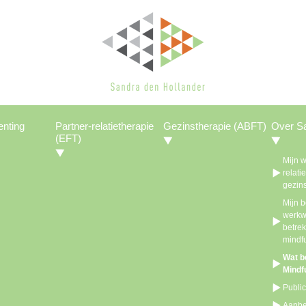
enting
Partner-relatietherapie
Gezinstherapie (ABFT)
Over S
(EFT)
Mijn w
relati
gezin
Mijn 
werkw
betrek
mindf
Wat b
Mindf
Public
Aanbe